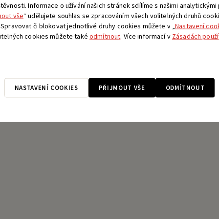
ěvnosti. Informace o užívání našich stránek sdílíme s našimi analytickými
mout vše
“ udělujete souhlas se zpracováním všech volitelných druhů cook
 Spravovat či blokovat jednotlivé druhy cookies můžete v „
Nastavení coo
litelných cookies můžete také
odmítnout
. Více informací v
Zásadách použí
NASTAVENÍ COOKIES
PŘIJMOUT VŠE
ODMÍTNOUT