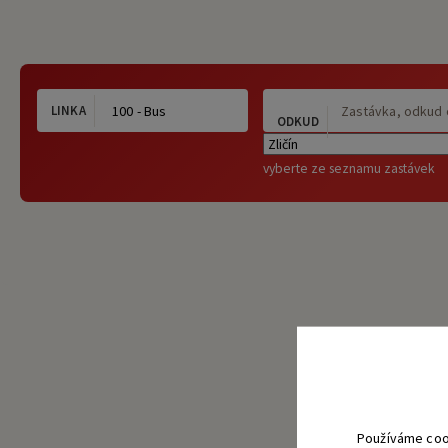
LINKA
ODKUD
vyberte ze seznamu zastávek
Používáme coo