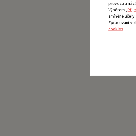
provozu a návšt
Výběrem „
Přij
zmíněné účely.
Zpracování vo
cookies
.