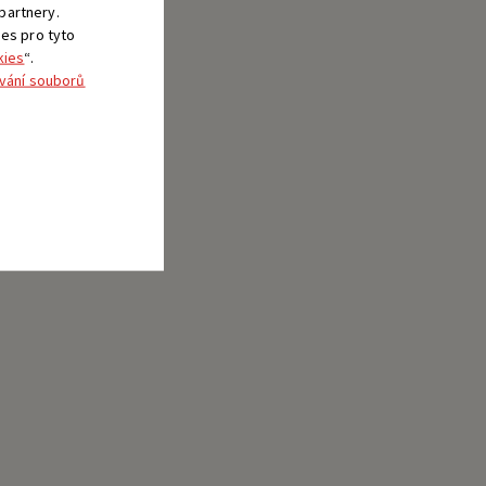
 partnery.
ies pro tyto
kies
“.
vání souborů