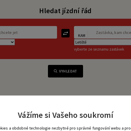
Hledat jízdní řád
KAM
vyberte ze seznamu zastávek
VYHLEDAT
Vážíme si Vašeho soukromí
kies a obdobné technologie nezbytné pro správné fungování webu a pro 