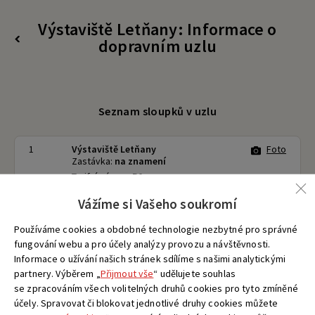
Výstaviště Letňany: Informace o
dopravním uzlu
Seznam sloupků v uzlu
1
Výstaviště Letňany
Foto
Zastávka:
na znamení
Tarifní pásmo:
P0
bezbariérová přístupnost nestanovena
Vážíme si Vašeho soukromí
58
110
136
158
166
195
201
911
Používáme cookies a obdobné technologie nezbytné pro správné
914
fungování webu a pro účely analýzy provozu a návštěvnosti.
+ všechny sloupky v uzlu
Informace o užívání našich stránek sdílíme s našimi analytickými
partnery. Výběrem „
Přijmout vše
“ udělujete souhlas
Jízdní řády projíždějících linek
Mapa
se zpracováním všech volitelných druhů cookies pro tyto zmíněné
účely. Spravovat či blokovat jednotlivé druhy cookies můžete