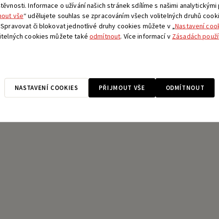
ěvnosti. Informace o užívání našich stránek sdílíme s našimi analytickými
mout vše
“ udělujete souhlas se zpracováním všech volitelných druhů cook
 Spravovat či blokovat jednotlivé druhy cookies můžete v „
Nastavení coo
litelných cookies můžete také
odmítnout
. Více informací v
Zásadách použí
NASTAVENÍ COOKIES
PŘIJMOUT VŠE
ODMÍTNOUT