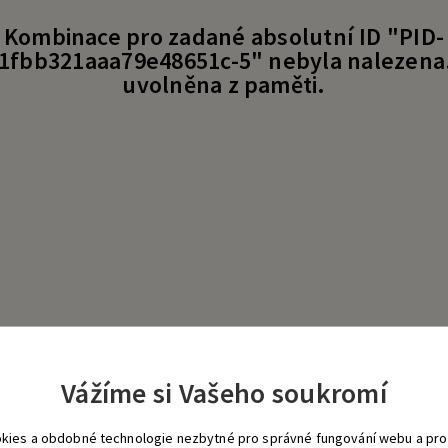
Kombinace pro zadané absolutní ID "PID-
fbb321aaa79e48651c-5" nebyla nalezena. 
uvolněna z paměti.
Vážíme si Vašeho soukromí
kies a obdobné technologie nezbytné pro správné fungování webu a pro 