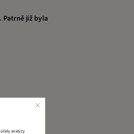
Patrně již byla
účely analýzy