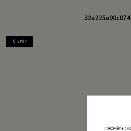
32a225a90c8741
ZPĚT
Používáme coo