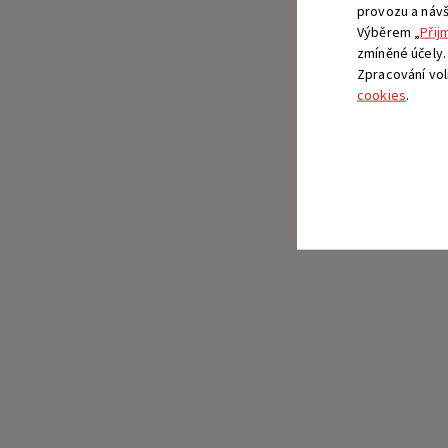
provozu a návšt
Výběrem „
Přij
zmíněné účely.
Zpracování vo
cookies
.