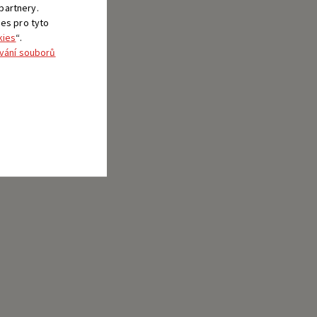
 partnery.
ies pro tyto
kies
“.
vání souborů