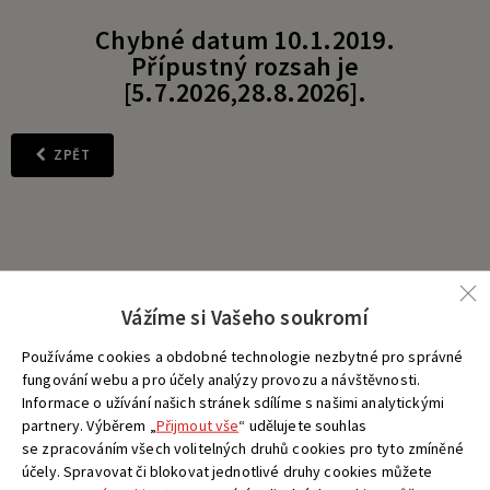
Chybné datum 10.1.2019.
Přípustný rozsah je
[5.7.2026,28.8.2026].
ZPĚT
Vážíme si Vašeho soukromí
Používáme cookies a obdobné technologie nezbytné pro správné
fungování webu a pro účely analýzy provozu a návštěvnosti.
Informace o užívání našich stránek sdílíme s našimi analytickými
partnery. Výběrem „
Přijmout vše
“ udělujete souhlas
se zpracováním všech volitelných druhů cookies pro tyto zmíněné
účely. Spravovat či blokovat jednotlivé druhy cookies můžete