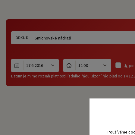
ODKUD
jen
Datum je mimo rozsah platnosti jízdního řádu. Jízdní řád platí od 14.12
Používáme coo