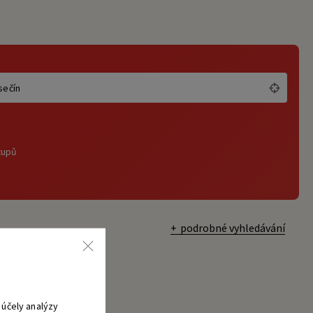
tupů
podrobné vyhledávání
účely analýzy