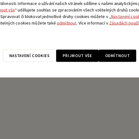
ěvnosti. Informace o užívání našich stránek sdílíme s našimi analytickými
mout vše
“ udělujete souhlas se zpracováním všech volitelných druhů cook
 Spravovat či blokovat jednotlivé druhy cookies můžete v „
Nastavení coo
litelných cookies můžete také
odmítnout
. Více informací v
Zásadách použí
NASTAVENÍ COOKIES
PŘIJMOUT VŠE
ODMÍTNOUT