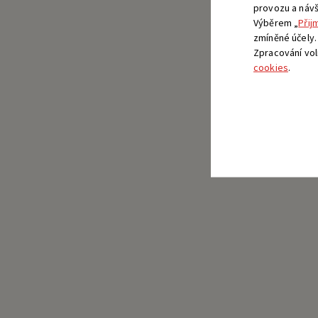
provozu a návšt
Výběrem „
Přij
zmíněné účely.
Zpracování vo
cookies
.