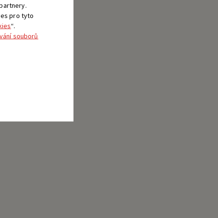
 partnery.
ies pro tyto
kies
“.
vání souborů