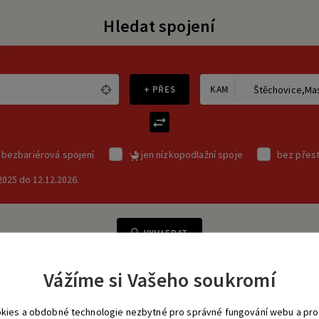
Hledat spojení
+ PŘES
KAM
 bezbariérová spojení
jen nízkopodlažní spoje
bez přes
.2025 do 12.12.2026.
VYHLEDAT
Vážíme si Vašeho soukromí
kies a obdobné technologie nezbytné pro správné fungování webu a pro 