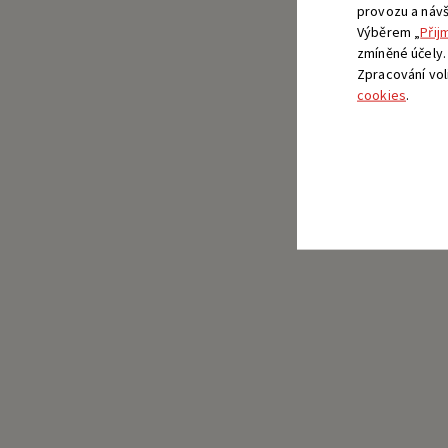
provozu a návšt
Výběrem „
Přij
zmíněné účely.
Zpracování vo
cookies
.