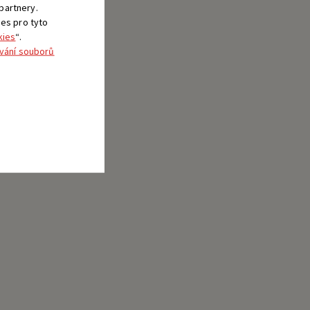
 partnery.
ies pro tyto
kies
“.
vání souborů