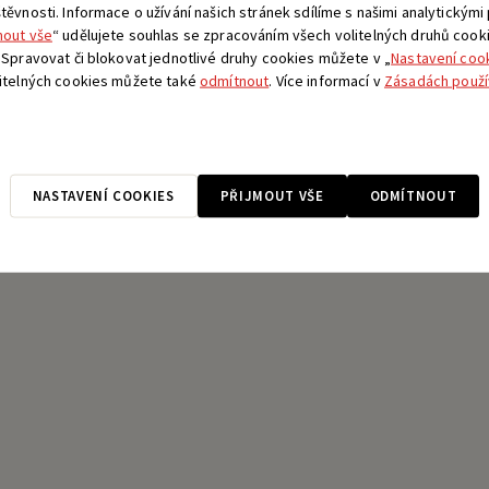
ěvnosti. Informace o užívání našich stránek sdílíme s našimi analytickými
mout vše
“ udělujete souhlas se zpracováním všech volitelných druhů cook
 Spravovat či blokovat jednotlivé druhy cookies můžete v „
Nastavení coo
litelných cookies můžete také
odmítnout
. Více informací v
Zásadách použí
NASTAVENÍ COOKIES
PŘIJMOUT VŠE
ODMÍTNOUT