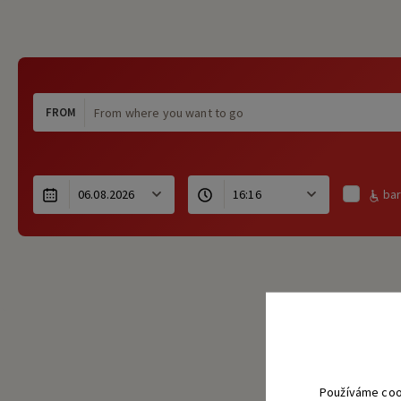
FROM
bar
Používáme coo