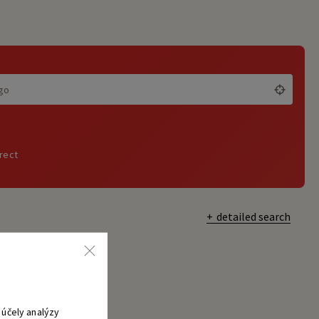
irect
detailed search
účely analýzy