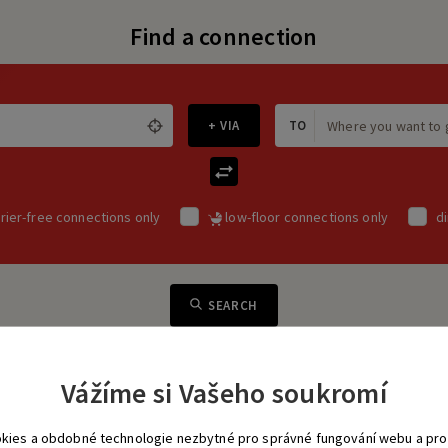
Find a connection
+ VIA
TO
rier-free connections only
low-floor connections only
d
SEARCH
Vážíme si Vašeho soukromí
kies a obdobné technologie nezbytné pro správné fungování webu a pro 