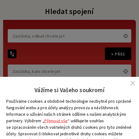
Hledat spojení
+ PŘES
Vážíme si Vašeho soukromí
Používáme cookies a obdobné technologie nezbytné pro správné
jen bezbariérová spojení
fungování webu a pro účely analýzy provozu a návštěvnosti.
jen nízkopodlažní spoje
Informace o užívání našich stránek sdílíme s našimi analytickými
bez přestupů
partnery. Výběrem „
Přijmout vše
“ udělujete souhlas
se zpracováním všech volitelných druhů cookies pro tyto zmíněné
účely. Spravovat či blokovat jednotlivé druhy cookies můžete