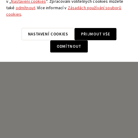
VYHLEDAT
v „
Nastavení cookies
“. Zpracování volitelných cookies můžete
také
odmítnout
. Více informací v
Zásadách používání souborů
cookies
.
podrobné vyhledávání
NASTAVENÍ COOKIES
PŘIJMOUT VŠE
ODMÍTNOUT