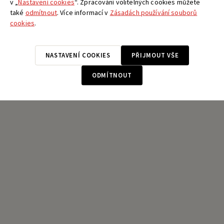
VYHLEDAT
v „
Nastavení cookies
“. Zpracování volitelných cookies můžete
také
odmítnout
. Více informací v
Zásadách používání souborů
cookies
.
podrobné vyhledávání
NASTAVENÍ COOKIES
PŘIJMOUT VŠE
ODMÍTNOUT