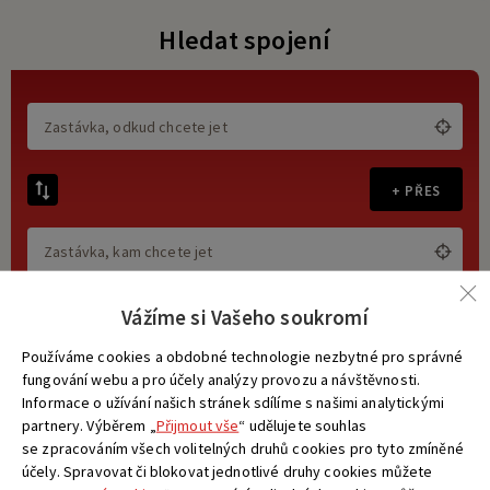
Hledat spojení
+ PŘES
Vážíme si Vašeho soukromí
Používáme cookies a obdobné technologie nezbytné pro správné
jen bezbariérová spojení
fungování webu a pro účely analýzy provozu a návštěvnosti.
jen nízkopodlažní spoje
Informace o užívání našich stránek sdílíme s našimi analytickými
bez přestupů
partnery. Výběrem „
Přijmout vše
“ udělujete souhlas
se zpracováním všech volitelných druhů cookies pro tyto zmíněné
účely. Spravovat či blokovat jednotlivé druhy cookies můžete